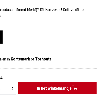
oodassortiment hierbij? Dit kan zeker! Gelieve dit te
Bijgerechten
b.
Bijgerechten
Warme sauzen
0
Desserts
alen in
Kortemark
of
Torhout
!
AL
In het winkelmandje