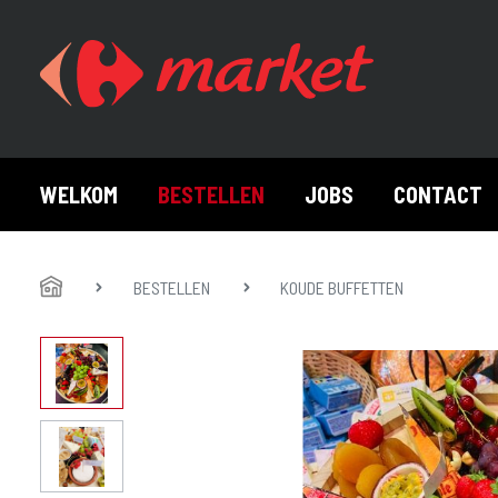
WELKOM
BESTELLEN
JOBS
CONTACT
HOME
Toon alles Bestellen
BESTELLEN
KOUDE BUFFETTEN
Aperotime
Belegd
Tapasplank
Aperitiefglaasjes