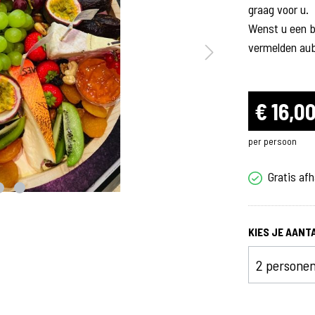
graag voor u.
Wenst u een br
Voorgerechten
vermelden au
Soepen
Warme voorgerechten
Koude voorgerechten
€ 16,0
per persoon
rgerparty
Raclette
Gratis afh
KIES JE AANT
anden