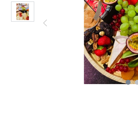
Broodjes & wraps
Menu's
Gourmet & fondue
Hambu
Gourmet
Fondue
BBQ
Kadom