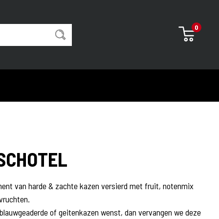
0
SCHOTEL
Bakkerij
Boterkoeken
ent van harde & zachte kazen versierd met fruit, notenmix
Pistolets/stokbrood
vruchten.
Ontbijt
 blauwgeaderde of geitenkazen wenst, dan vervangen we deze