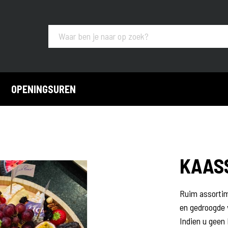
OPENINGSUREN
KAAS
e broodjes
Koude buffetten
Ruim assortim
en gedroogde 
Indien u geen