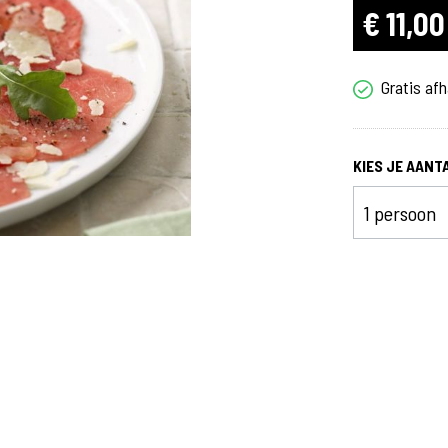
€ 11,00
Voorgerechten
Soepen
Gratis afh
Warme voorgerechten
Koude voorgerechten
KIES JE AANT
rgerparty
Raclette
anden