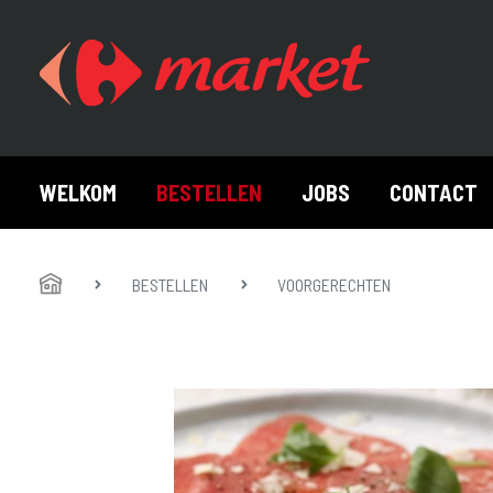
WELKOM
BESTELLEN
JOBS
CONTACT
HOME
Toon alles Bestellen
BESTELLEN
VOORGERECHTEN
Aperotime
Belegd
Tapasplank
Aperitiefglaasjes