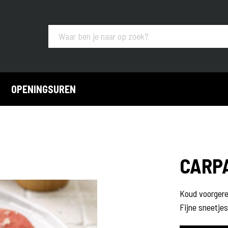
OPENINGSUREN
CARP
e broodjes
Koude buffetten
Koud voorger
Fijne sneetje