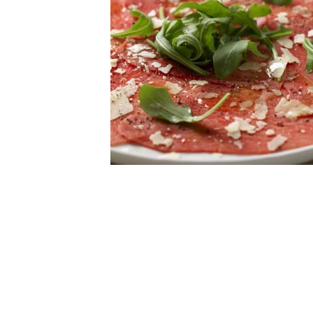
Broodjes & wraps
Menu's
Gourmet & fondue
Hambu
Gourmet
Fondue
BBQ
Kadom