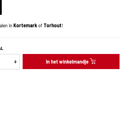
Bijgerechten
Bijgerechten
alen in
Kortemark
of
Torhout
!
Warme sauzen
AL
In het winkelmandje
Desserts