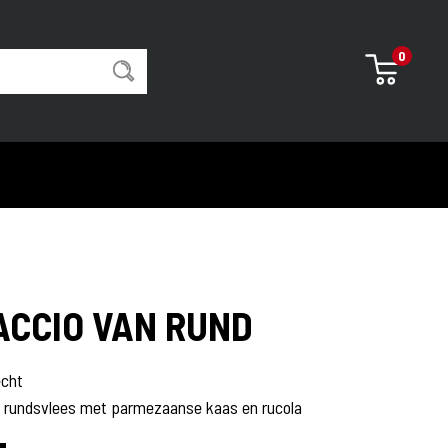
0
ACCIO VAN RUND
Bakkerij
Boterkoeken
echt
Pistolets/stokbrood
s rundsvlees met parmezaanse kaas en rucola
Ontbijt